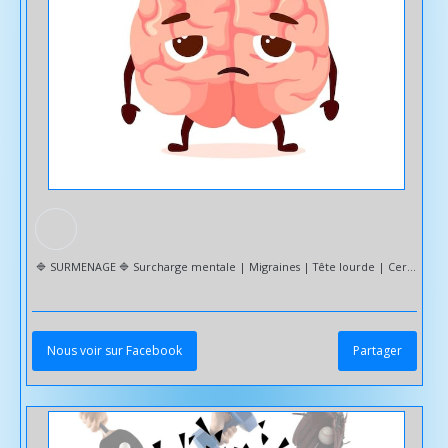
🔷️ SURMENAGE 🔷️ Surcharge mentale | Migraines | Tête lourde | Cerveau saturé... TROP DE TACHES, TROP DE CHOSES A PENSER!!! Quand le cerveau épuise notre corps et que le quotidien nous prend la tête ! 🤯 Quand nos pensées et nos émotions sont surchargées par tout ce que nous devons planifier, gérer et faire ---> Penser à tout, tout le temps. Que ce soit professionnel, domestique, parental ou autre, nous sommes tous concernés par l'accumulation simultanée de tâches et notre charge mentale sature : - épuisement physique & psychique - mauvaise gestion de nos émotions | Stress | Irritabilité | Culpabilité | Impatience... - troubles de la concentration | Difficultés à traiter les informations convenablement - sensation de découragement - troubles du sommeil | Insomnies... - tensions musculaires - maux de tête | Vertiges... - hypertension - troubles alimentaires & psychosomatiques | Troubles digestifs | Ulcère à l'estomac... - isolement social - burn out Sud Sophrologie vous accompagne pour retrouver un équilibre mental : ✅️ Lâcher prise ✅️ Une meilleure gestion de vos émotions ✅️ Développer vos capacités de détente & de récupération ✅️ Être plus efficace dans votre quotidien ✅️ Être en accord avec vous et gérer vos priorités ✅️ Fixer vos limites | Savoir dire NON | Déléguer... 🔹️ Mobilité réduite ou manque de temps ---> Déplacement à domicile et/ou VISIO 🤳 💻 Please Follow & Share 🙏 Toutlemonde 𝑭𝒐𝒍𝒍𝒐𝒘𝒆𝒓𝒔. #
Nous voir sur Facebook
Partager