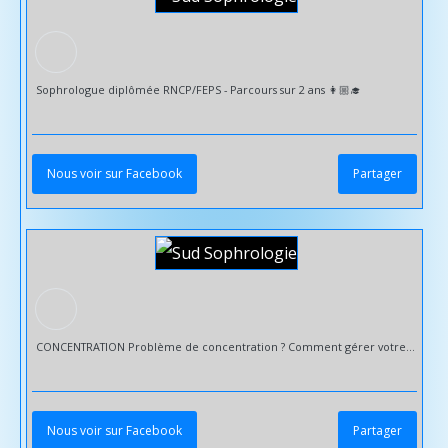
Sophrologue diplômée RNCP/FEPS - Parcours sur 2 ans 👩🏼‍🎓
Nous voir sur Facebook
Partager
CONCENTRATION Problème de concentration ? Comment gérer votre concentration ? > Vous arrive-t-il de lire une page et de ne pas savoir ce que vous venez de lire ? > De vouloir dormir et de constater que votre mental en a décidé autrement ? > D'avoir fait des choses sans être pleinement présent ? Sans les vivre réellement ? Concentration = volonté + lâcher prise Avantages d'une bonne concentration : - capter les informations utiles - vivre plus pleinement l'instant présent - apaiser notre mental - gain de temps et d'énergie - dynamiser notre mémoire - faciliter les apprentissages - être plus efficaces à ce que nous faisons ... 🔹️️ Je vous aide à développer votre capacité de concentration pour une meilleure productivité - Mais aussi pour amener un lâcher prise pour être pleinement présent à vous même au moment souhaité. + d'infos : sud-sophrologie.com Là où sont tes pensées, tu es. Veille à ce que tes pensées soient bien là où tu veux être ! Please Follow & Share 🙏 🔷️ Mobilité réduite ou manque de temps = Déplacement à domicile et/ou VISIO 🤳💻 @followers Toutlemonde #
Nous voir sur Facebook
Partager