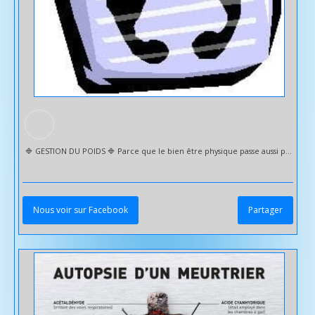
🔷️ GESTION DU POIDS 🔷️ Parce que le bien être physique passe aussi par le psychique. Bientôt l'été --> Le soleil, les vacances, les cocotiers... 🌴☀️ Mais ce n'est pas une partie de plaisir pour tout le monde. Que ce soit lié à la nourriture | au stress | à la non-estime de soi ou autre.. Nous sommes bombardés de photos | pubs qui prônent l'esthétisme et la beauté du corps. Trop "gros" / Trop "maigre" ... Le déséquilibre va dans les 2 sens pour la gestion du poids ! Pouvant aller de 2 kg à +, en trop ou en moins... On ne parle pas de régime mais d'équilibre. Le principal est de se sentir bien dans son corps. Les troubles de la gestion du poids peuvent entraîner : - cholestérol | diabète - maladies cardio vasculaires & respiratoires | risques d' AVC - fonte musculaire --> problèmes articulaires | risques de fractures | de phlébites - carences en vitamines | minéraux | protéines... - mauvaise qualité de sommeil | somnolence dans la journée - troubles de l'attention - manque de confiance en soi | d'estime de soi ... Sud Sophrologie vous accompagne pour retrouver votre équilibre physique & mental : ✅️ Oser être vous | Etre en accord avec vous et vos valeurs | S'accepter ✅️ Meilleure gestion de vos émotions | Pulsions alimentaires | Stress | Frustration | Culpabilité ✅️ Meilleure écoute de votre corps et des sensations de faim & de satiété ✅️ Lâcher prise sur
Nous voir sur Facebook
Partager