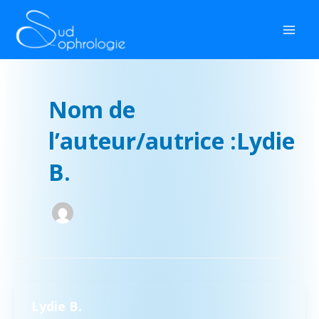
Aller
Mai
au
Men
contenu
Nom de
l’auteur/autrice :Lydie
B.
Lydie B.