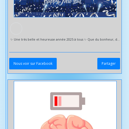
✨️ Une très belle et heureuse année 2025 à tous ✨️ Que du bonheur, de la joie et la santé Prenez soin de vous 🙏 Au plaisir de vous voir chez Sud Sophrologie sud-sophrologie.com/ #
Nous voir sur Facebook
Partager