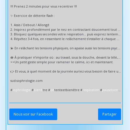
!!! Prenez 2 minutes pour vous recentrer !!!
✨ Exercice de détente flash :
1. Assis / Debout / Allongé
2. Inspirez profondément par le nez en contractant doucement tout votre corps (poings serrés, épaules relevées, jambes tendues, front froncé...).
3. Bloquez quelques secondes votre respiration… puis expirez lentement par la bouche en relâchant tout.
4. Répétez 3-4 fois, en ressentant le relâchement s’installer à chaque expiration.
💫 En relâchant les tensions physiques, on apaise aussi les tensions psychiques.
🪷 À pratiquer n’importe où : au travail, sous la douche, devant la télé, ou avant de dormir.
>>Un petit geste simple pour ramener le calme, ici et maintenant.
👉 Et vous, à quel moment de la journée auriez-vous besoin de faire une pause comme celle-ci ?
sud-sophrologie.com
#
sophrologie
#
biene
̂tre #
de
́tenteetbienêtre #
respiration
#
pausebienetre
#
g
Nous voir sur Facebook
Partager