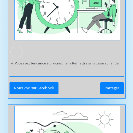
🔹 Vous avez tendance à procrastiner ? Remettre sans cesse au lendemain ce que vous pourriez faire aujourd’hui peut impacter votre efficacité, générer du stress et nuire à votre équilibre personnel. 📉 La procrastination n’est pas un simple manque de volonté. Elle est souvent liée à un excès de pression, à des peurs inconscientes ou à un manque de confiance en soi. 🤝 La sophrologie est un accompagnement efficace pour en sortir. En travaillant sur la gestion du stress, la concentration et la motivation, elle permet de : ✔ Apaiser le mental et diminuer l’anxiété liée à l’action ✔ Renforcer la confiance en soi et la capacité de décision ✔ Clarifier les objectifs pour passer à l’action plus sereinement 🌿 Chaque séance vous offre un espace pour vous recentrer, mobiliser vos ressources et retrouver un élan positif dans votre quotidien. 📆 Séances individuelles sur rendez-vous – en cabinet ou à distance + d'infos : sud-sophrologie.com #
Nous voir sur Facebook
Partager