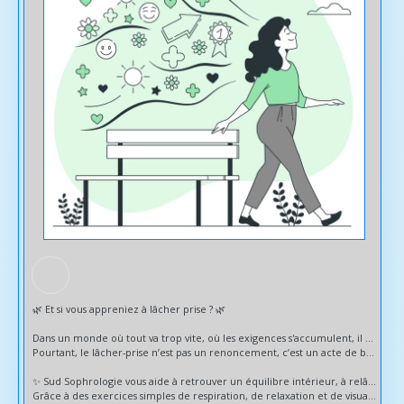
🌿 Et si vous appreniez à lâcher prise ? 🌿
Dans un monde où tout va trop vite, où les exigences s'accumulent, il est parfois difficile de faire une pause…
Pourtant, le lâcher-prise n’est pas un renoncement, c’est un acte de bienveillance envers soi-même.
✨ Sud Sophrologie vous aide à retrouver un équilibre intérieur, à relâcher les tensions et à vous reconnecter à l’essentiel.
Grâce à des exercices simples de respiration, de relaxation et de visualisation positive, vous apprenez à accueillir ce que vous ne pouvez pas contrôler… et à avancer plus sereinement.