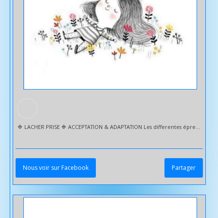
🔷️ LACHER PRISE 🔷️ ACCEPTATION & ADAPTATION Les differentes épreuves de la vie nous contraignent à contrôler nos émotions et leurs actions. 🔹️ Lacher prise revient à mettre de côté nos attentes sur une réalité sur laquelle nous n'avons pas le contrôle. Accepter de ne pas pouvoir maîtriser ce qui n'est pas contrôlable. Les difficultés à ne pas lâcher prise peuvent entraîner : - Une perturbation de notre équilibre général - Une augmentation de notre tension artérielle et de notre rythme cardiaque - Une diminution de notre énergie et de notre vitalité | Physique & mentale - Des troubles émotionnels | Stress | Pression | Angoisses | Burn out | Culpabilité | Colere ... - Un manque de confiance en soi - Des problèmes relationnels - Des troubles du sommeil - Des addictions ... Sud Sophrologie vous accompagne dans un programme personnalisé pour : ✅️ Développer vos capacités d'adaptation & votre potentiel ✅️ Améliorer votre équilibre général & votre bien être ✅️ Retrouver une meilleure qualité de vie, en accord avec vos valeurs ✅️ Une meilleure gestion de vos émotions ✅️ Trouver ou retrouver une bonne qualité de sommeil ✅️ Développer votre confiance en soi ✅️ Développer une sérénité émotionnelle & mentale ✅️ Vous recentrer sur l'instant présent ✅️ Savoir prendre du recul et être efficace en trouvant des solutions 🔹️ Mobilité réduire ou manque de temps -> Déplacement à domicile et/ou VISIO 🤳💻 Please Follow & Share 🙏 @followers Toutlemonde #
Nous voir sur Facebook
Partager