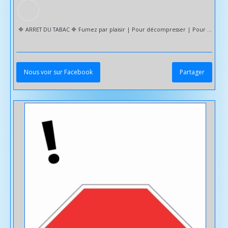
🔷️ ARRET DU TABAC 🔷️ Fumez par plaisir | Pour décompresser | Pour sociabiliser | Pour combler des besoins et/ou des manques... Un véritable ami/ennemi -- Le tabac engendre de graves problèmes que nous connaissons bien ! Tabac VS Santé : - Augmente le risque de développer divers cancers (Poumons / Bouche / Vessie / Reins / Utérus...) - Favorise certaines maladies cardiovasculaires & respiratoires - Augmente le risque de survenue d'un diabète de type 2 | De maladie de Crohn | De polyarthrite rhumatoïde - Multiplie les risques d'Alzheimer et de démence vasculaire - Baisse des capacités cognitives | Nuit à la mémoire & à la concentration - Cause des troubles de l'érection | De fertilité | De fausse couche | De grossesse extra-utérine - Diminue la qualité de vie | L'endurance physique - Joue sur la qualité de notre sommeil - Peau terne | Vieillissement cutané prématuré - Affaiblit notre porte feuille 💸 ....... Sud Sophrologie vous propose un suivi adapté à vos besoins | Avant - Pendant & Après le sevrage et vous accompagne pour : ✅️ Vous préparer à l'arrêt du tabac | Affiner la conscience de l'impact du tabac dans votre vie ✅️ Diminuer l'intensité du manque ✅️ Meilleure écoute du corps | Gestion des émotions | Capacité de détente sans substitut ✅️ Renforcer la motivation | La relation au plaisir | La confiance en soi | L'image de soi | Les valeurs de vie ✅️ Meilleur équilibre général & Vitalité ✅️ Ne plus sentir
Nous voir sur Facebook
Partager