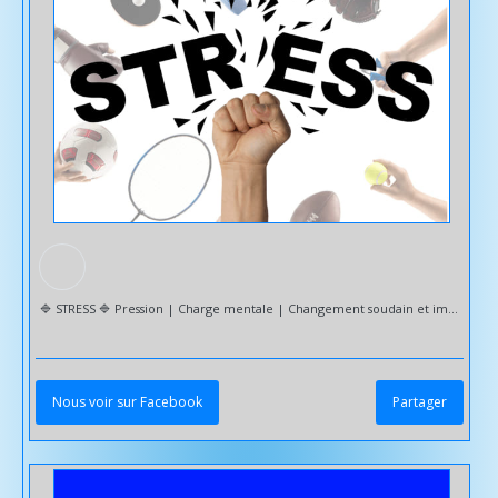
🔷️ STRESS 🔷️ Pression | Charge mentale | Changement soudain et imprévu... Le stress est une réaction naturelle SI celle-ci n'est pas excessive. Le stress dit positif déclenche la bonne montée d'adrénaline pour faire face à tout événement. Il nous stimule dans certaines situations du quotidien. 🔹️ En revanche, le stress négatif, nous empêche d'avancer et épuise nos ressources et notre santé. Le stress chronique peut entraîner : - Fatigue | Insomnie - Sautes d'humeur - Anxiété - Baisse de concentration - Risques cardiovasculaires - Augmentation de la pression artérielle - Système immunitaire affaibli - Prise ou perte de poids - Troubles digestifs | Brûlures d'estomac - Tensions musculaires | Douleurs - Perte de cheveux - Risque de dépression … Sud Sophrologie vous accompagne dans le cadre de la gestion de votre stress pour : ✅️ Lâcher prise ✅️ Développer vos capacités de détente et de récupération ✅️ Retrouver votre concentration et une efficacité dans votre quotidien ✅️ Meilleure gestion de vos priorités ✅️ Avancer sereinement dans votre vie ✅️ Une meilleure confiance en soi et en vos capacités ✅️ Apprendre des techniques rapides de détente ✅️ Trouver ou retrouver une relation au plaisir 🔹️ Chaque programme est unique et adapté à vos besoins. 🔹️ Mobilité réduite ou manque de temps --- Déplacement à domicile et/ou VISIO 🤳💻 Please Follow & Share 🙏 @followers Toutlemonde #
Nous voir sur Facebook
Partager