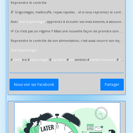
Reprendre le contrôle
🥐 Grignotages, malbouffe, repas rapides… et si vous repreniez le contrôle ?
Avec
Sud Sophrologie
, apprenez à écouter vos vrais besoins, à savourer l’instant présent et à retrouver le plaisir d’une alimentation équilibrée.
🌱 Ce n’est pas un régime !! Mais une nouvelle façon de prendre soin de vous.
Reprendre le contrôle de son alimentation, c’est aussi nourrir son équilibre intérieur.
Sud Sophrologie
#
biene
̂tre #
sophrologie
#
equilibre
#
pre
́vention #
medecinedouce
#
prendresoindesoi
Nous voir sur Facebook
Partager