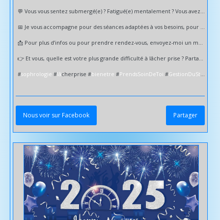
💬 Vous vous sentez submergé(e) ? Fatigué(e) mentalement ? Vous avez du mal à relâcher la pression ?
📅 Je vous accompagne pour des séances adaptées à vos besoins, pour vous accompagner sur le chemin du lâcher-prise.
📩 Pour plus d’infos ou pour prendre rendez-vous, envoyez-moi un message à :
👉 Et vous, quelle est votre plus grande difficulté à lâcher prise ? Partagez en commentaire 💬
#
sophrologie
#
la
̂cherprise #
bienetre
#
PrendsSoinDeToi
#
GestionDuStress
Nous voir sur Facebook
Partager