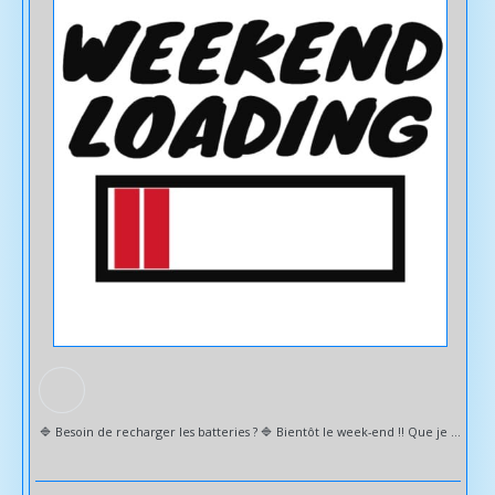
🔷️ Besoin de recharger les batteries ? 🔷️ Bientôt le week-end !! Que je vous souhaites ensoleillé dans tous les domaines de votre vie ☀️ 🔹️ N'hésitez pas à me faire part de vos besoins, interrogations ou des thèmes que vous souhaiteriez développer avec la sophrologie Sud Sophrologie toujours disponible pour des séances à domicile et/ou VISIO 🤳💻 #