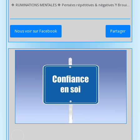
🔷️ RUMINATIONS MENTALES 🔷️ Pensées répétitives & négatives ?! Brouillard mental ?! Préoccupations excessives ?! Les ruminations mentales sont difficiles à contrôler et entraînent beaucoup de désagréments : - contrariété | stress | anxiété - fatigue | surmenage - favorise les pensées négatives & la dilatation du problème - augmente le risque d'avoir une dépression - affaiblie les facultés à résoudre le ou les problèmes .... Sud Sophrologie vous accompagne pour : ✅️ Libérer votre mental & vous réapproprier vos pensées de manière positive ✅️ Capter les informations utiles ✅️ Prioriser & mieux organiser vos actions ✅️ Vous libérer de certains conditionnements ✅️ Retrouver sommeil & motivation pour avancer ✅️ Une meilleure gestion de vos émotions | angoisses | stress | peurs... ✅️ Etre plus efficace dans votre quotidien 🔹️ Mobilité réduite ou manque de temps ---> Déplacement à domicile et/ou VISIO 🤳💻 Please Follow & Share 🙏 Toutlemonde @followers #
Nous voir sur Facebook
Partager