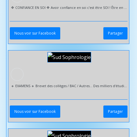
🔷️ CONFIANCE EN SOI 🔷️ Avoir confiance en soi c'est être SOI ! Être en cohérence avec ce que je veux, ce que je dis, ce que je ressens et ce que je fais. S'intègre également le sentiment d'être à la hauteur --> être capable de. Les causes d'un manque de confiance en soi peuvent venir de : - nos peurs - nos conditionnements | croyances - notre relation à l'échec | au rejet | à l'abandon - notre image de soi | estime de soi Et la liste peut continuer encore & encore... Je vous accompagne pour trouver ou retrouver cette confiance en vous pour : ✅️ Oser être vous | Etre en conherence avec vos besoins ✅️ Affirmer votre personnalité | Vos idées | Vos choix ✅️ Prendre conscience de vos valeurs & vos capacités ✅️ Prendre plaisir à être vous ✅️ Prendre plaisir à dire "JE" et "NON" ✅️ Avancer sereinement dans votre vie personnelle & professionnelle 🔹️ Mobilité réduite ou manque de temps = Déplacement à domicile et/ou VISIO 🤳💻 Please Follow & Share 🙏 @followers Toutlemonde #
Nous voir sur Facebook
Partager
🔹️ EXAMENS 🔹️ Brevet des collèges / BAC / Autres... Des milliers d'étudiants sont en ce moment confrontés au stress et à l'anxiété à l'approche des examens ! L'impact du stress inhibe la capacité d'apprentissage et empêche aux informations d'être correctement assimilées. Il peut entraîner une perte de moyen et avoir de lourdes conséquences sur la confiance en soi. Je vous accompagne dès maintenant pour : ✅️ Prévenir ce stress et le diminuer lors du jour J ✅️ Développer les capacités d'apprentissage pour mieux intégrer les révisions ✅️ Développer la concentration et la confiance en soi ✅️ Développer une bonne qualité de sommeil --> Favorisant la mémoire et la concentration 🔷️ RAPPEL --> Tarifs réduits pour nos étudiants = 40 € 🔹️ Mobilité réduite ou manque de temps = Déplacement à domicile et/ou VISIO 🤳💻 Please Follow & Share 🙏 Toutlemonde #
Nous voir sur Facebook
Partager