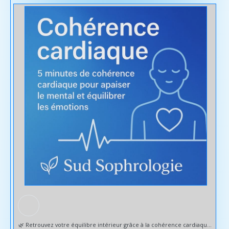
🌿 Retrouvez votre équilibre intérieur grâce à la cohérence cardiaque 🌿 Calmer votre système nerveux et retrouver un véritable apaisement intérieur ? La cohérence cardiaque est une technique simple et puissante, basée sur la respiration, qui agit directement sur votre stress, vos émotions et votre bien-être général. ✨ Ses bienfaits : - Diminution du stress et de l’anxiété - Amélioration du sommeil - Renforcement de la concentration - Meilleure régulation émotionnelle - Soutien du système immunitaire En sophrologie, j’intègre la cohérence cardiaque dans les séances pour vous aider à reprendre le contrôle sur votre respiration, votre mental et vos émotions. C’est un outil concret que vous pouvez ensuite utiliser au quotidien, en toute autonomie. @sudsophrologie sud-sophrologie.com/ #