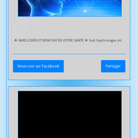
🔷️ AMELIORER ET RENFORCER VOTRE SANTE 🔷️ Sud Sophrologie intervient pour toutes les problématiques | Physiques | Mentales | Émotionnelles... 🔹️ Enfants | Ado | Étudiants | Adultes | Séniors Première séance d'1h30 afin de : ✅️ Faire le point sur vos besoins et établir un programme personnalisé et adapté ✅️ Technique qui servira de base pour la suite Mobilité réduite ou manque de temps --> Déplacement à domicile et/ou VISIO 🤳 💻 🔷️ + d'infos : sud-sophrologie.com @followers Toutlemonde #
Nous voir sur Facebook
Partager