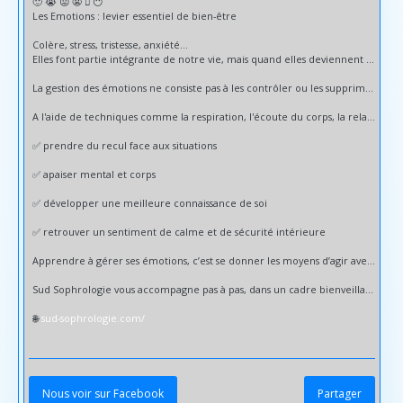
🙂 😭 😡 😬 🫩 😶
Les Emotions : levier essentiel de bien-être
Colère, stress, tristesse, anxiété…
Elles font partie intégrante de notre vie, mais quand elles deviennent envahissantes, elles peuvent impacter notre équilibre personnel et professionnel.
La gestion des émotions ne consiste pas à les contrôler ou les supprimer, mais à mieux les comprendre, les accueillir et les réguler.
A l'aide de techniques comme la respiration, l'écoute du corps, la relaxation et la visualisation, il devient possible de :
✅️ prendre du recul face aux situations
✅️ apaiser mental et corps
✅️ développer une meilleure connaissance de soi
✅️ retrouver un sentiment de calme et de sécurité intérieure
Apprendre à gérer ses émotions, c’est se donner les moyens d’agir avec plus de sérénité au quotidien
Sud Sophrologie vous accompagne pas à pas, dans un cadre bienveillant et personnalisé.
🌐
sud-sophrologie.com/
Nous voir sur Facebook
Partager